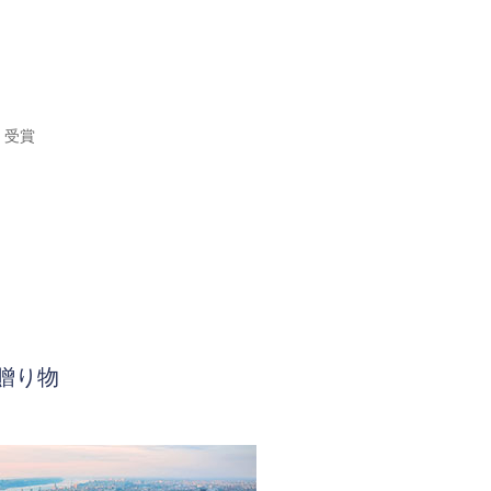
h 受賞
贈り物