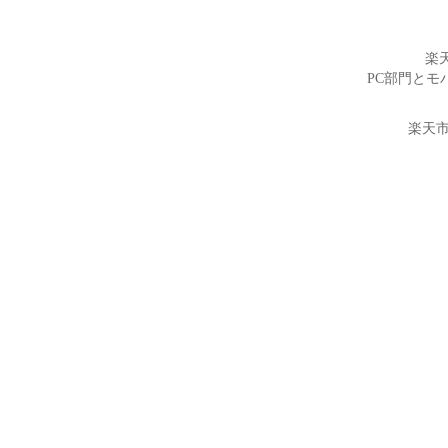
楽
PC部門とモ
楽天市