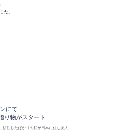
。
した。
タウンにて
贈り物がスタート
に移住したばかりの私が日本に住む友人