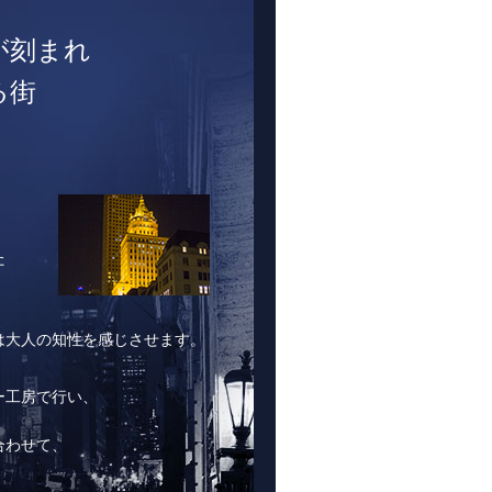
が刻まれ
る街
、
た
は大人の知性を感じさせます。
ー工房で行い、
合わせて、