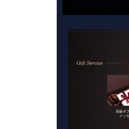
高級ギ
メッ