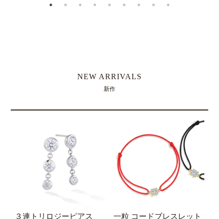
NEW ARRIVALS
新作
３連トリロジーピアス
一粒 コードブレスレット
0