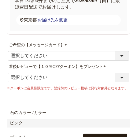
本日
13時00分
までのご注文で
2026/08/09（日）
に
最
短翌日配送
でお届けします。
東京都
お届け先を変更
ご希望の【メッセージカード】
(
必
須
着後レビューで【１０％OFFクーポン】をプレゼント
)
(
必
須
※クーポンは会員様限定です。登録前のレビュー投稿は発行対象外となります。
)
石のカラー
カラー
ピンク