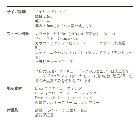
サイズ詳細
イヤリングトップ
縦幅：
2cm
幅：
8mm
厚み：
5mm (ネジバネ部分含まず)
ストーン詳細
カラット：
約1.25ct（約7mm）左右合計：約2.5ct
サイドストーン 1mmｘ6石
カラー：
ファンシーピンク・D・E・F カラー（無色透
明）
カット：
エクセレントカット（ラウンドブリリアントカッ
ト）
クラリティー：
FL・IF
当店のCZダイヤ（キュービックジルコニア）は人工石で
す。AAAAAランク（ダイヤモンドに最も近い硬度8.5）の
最高級品質のみを使用しています。
地金素材
Brass プラチナコーティング
Brass イエローゴールドコーティング
Brass ピンクゴールドコーティング
金属アレルギーフリー ニッケルフリー
付属品
高級ベルベット ジュエリーBox
品質保証書
レビューを書く