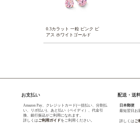
0.3カラット 一粒 ピンク ピ
アス ホワイトゴールド
お支払い
配送・送
Amazon Pay、クレジットカード(一括払い、分割払
日本郵便
い、リボ払い)、あと払い（ペイディ）、代金引
最短翌日お
換、銀行振込がご利用になれます。
詳しくは
ご利用ガイド
をご利用ください。
詳しくは
ご