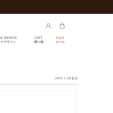
K DESIGN
GIFT
SALE
ークデザイン
贈り物
セール
1
件中
1
-
1
件表示