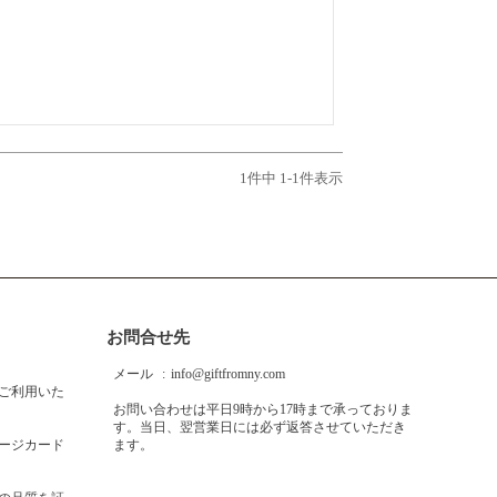
1
件中
1
-
1
件表示
お問合せ先
メール
info@giftfromny.com
ご利用いた
お問い合わせは平日9時から17時まで承っておりま
す。当日、翌営業日には必ず返答させていただき
ージカード
ます。