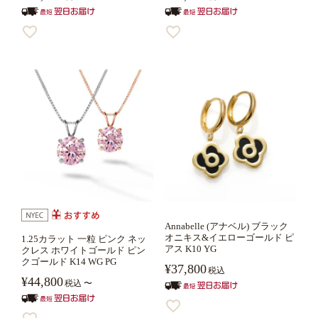
Annabelle (アナベル) ブラック
オニキス&イエローゴールド ピ
1.25カラット 一粒 ピンク ネッ
アス K10 YG
クレス ホワイトゴールド ピン
クゴールド K14 WG PG
¥
37,800
税込
¥
44,800
税込
〜