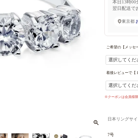
本日
13時00
翌日配送
で
東京都
ご希望の【メッセ
着後レビューで【１
※クーポンは会員様
日本リングサイ
7号