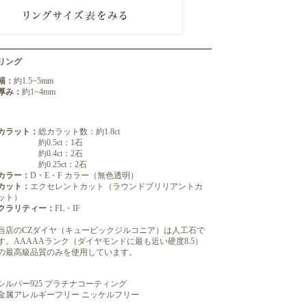
リング
幅：
約1.5~5mm
厚み：
約1~4mm
カラット：
総カラット数：約1.8ct
約0.5ct：1石
約0.4ct：2石
約0.25ct：2石
カラー：
D・E・F カラー（無色透明）
カット：
エクセレントカット（ラウンドブリリアントカ
ット）
クラリティー：
FL・IF
当店のCZダイヤ（キュービックジルコニア）は人工石で
す。AAAAAランク（ダイヤモンドに最も近い硬度8.5）
の最高級品質のみを使用しています。
シルバー925 プラチナコーティング
金属アレルギーフリー ニッケルフリー