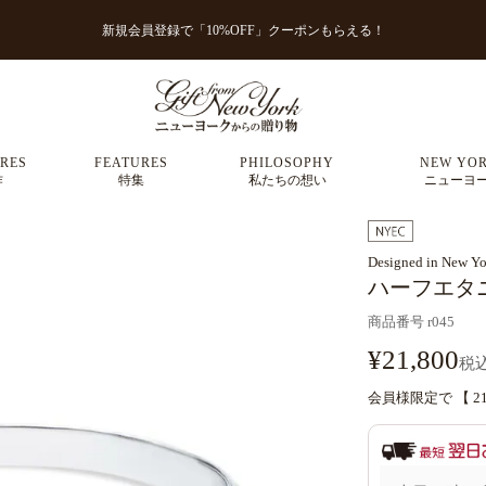
新規会員登録で「10%OFF」クーポンもらえる！
RES
FEATURES
PHILOSOPHY
NEW YOR
作
特集
私たちの想い
ニューヨ
Designed in New Yo
ハーフエタニ
商品番号
r045
¥
21,800
税
会員様限定で 【
2