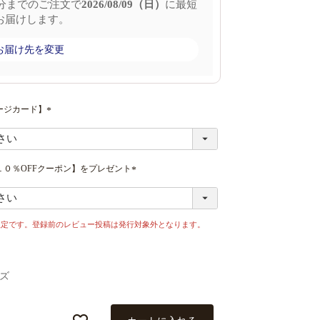
分
までのご注文で
2026/08/09（日）
に
最短
お届けします。
お届け先を変更
ージカード】
(
必
須
)
０％OFFクーポン】をプレゼント
(
必
須
)
限定です。登録前のレビュー投稿は発行対象外となります。
ズ