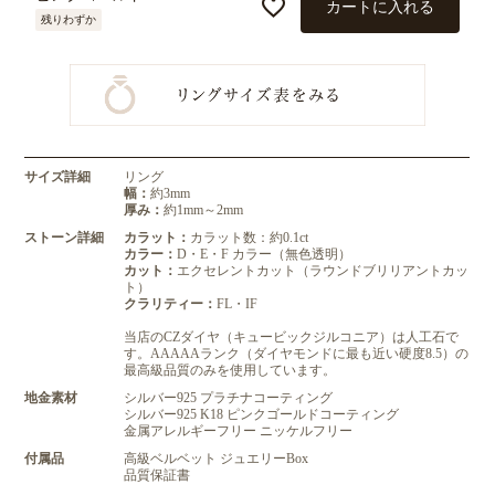
カートに入れる
残りわずか
サイズ詳細
リング
幅：
約3mm
厚み：
約1mm～2mm
ストーン詳細
カラット：
カラット数：約0.1ct
カラー：
D・E・F カラー（無色透明）
カット：
エクセレントカット（ラウンドブリリアントカッ
ト）
クラリティー：
FL・IF
当店のCZダイヤ（キュービックジルコニア）は人工石で
す。AAAAAランク（ダイヤモンドに最も近い硬度8.5）の
最高級品質のみを使用しています。
地金素材
シルバー925 プラチナコーティング
シルバー925 K18 ピンクゴールドコーティング
金属アレルギーフリー ニッケルフリー
付属品
高級ベルベット ジュエリーBox
品質保証書