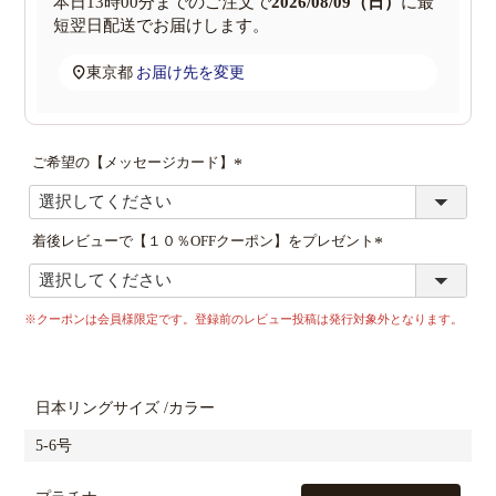
本日
13時00分
までのご注文で
2026/08/09（日）
に
最
短翌日配送
でお届けします。
東京都
お届け先を変更
ご希望の【メッセージカード】
(
必
須
着後レビューで【１０％OFFクーポン】をプレゼント
)
(
必
須
※クーポンは会員様限定です。登録前のレビュー投稿は発行対象外となります。
)
日本リングサイズ
カラー
5-6号