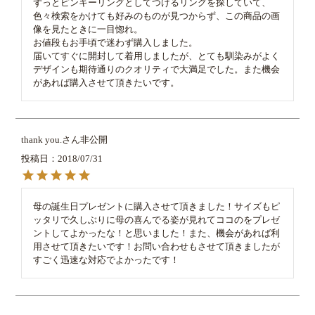
ずっとピンキーリングとしてつけるリングを探していて、
色々検索をかけても好みのものが見つからず、この商品の画
像を見たときに一目惚れ。

お値段もお手頃で迷わず購入しました。

届いてすぐに開封して着用しましたが、とても馴染みがよく
デザインも期待通りのクオリティで大満足でした。また機会
があれば購入させて頂きたいです。
thank you.
非公開
投稿日
2018/07/31
母の誕生日プレゼントに購入させて頂きました！サイズもピ
ッタリで久しぶりに母の喜んでる姿が見れてココのをプレゼ
ントしてよかったな！と思いました！また、機会があれば利
用させて頂きたいです！お問い合わせもさせて頂きましたが
すごく迅速な対応でよかったです！
すべてのレビューを見る