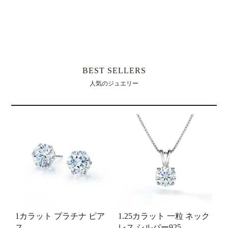
レビューを書く
BEST SELLERS
人気のジュエリー
1カラット プラチナ ピア
1.25カラット 一粒 ネック
1
ス
レス シルバー925