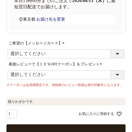
本日
13時00分
までのご注文で
2026/08/13（木）
に
最
短翌日配送
でお届けします。
東京都
お届け先を変更
ご希望の【メッセージカード】
(
必
須
着後レビューで【１０％OFFクーポン】をプレゼント
)
(
必
須
※クーポンは会員様限定です。登録前のレビュー投稿は発行対象外となります。
)
残りわずかです。
お気に入りに登録する