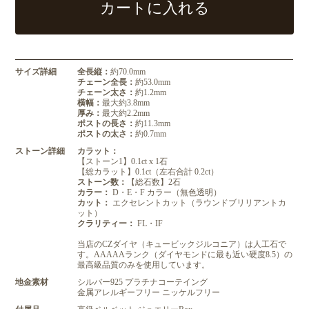
カートに入れる
サイズ詳細
全長縦：
約70.0mm
チェーン全長：
約53.0mm
チェーン太さ：
約1.2mm
横幅：
最大約3.8mm
厚み：
最大約2.2mm
ポストの長さ：
約11.3mm
ポストの太さ：
約0.7mm
ストーン詳細
カラット：
【ストーン1】0.1ct x 1石
【総カラット】0.1ct（左右合計 0.2ct）
ストーン数：
【総石数】2石
カラー：
D・E・F カラー（無色透明）
カット：
エクセレントカット（ラウンドブリリアントカ
ット）
クラリティー：
FL・IF
当店のCZダイヤ（キュービックジルコニア）は人工石で
す。AAAAAランク（ダイヤモンドに最も近い硬度8.5）の
最高級品質のみを使用しています。
地金素材
シルバー925 プラチナコーテイング
金属アレルギーフリー ニッケルフリー