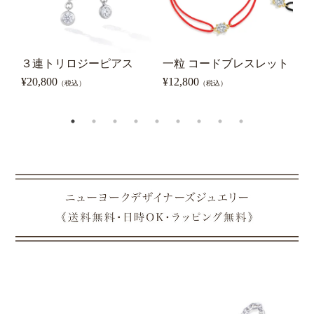
３連トリロジーピアス
一粒 コードブレスレット
0
ピ
¥
20,800
¥
12,800
（税込）
（税込）
¥