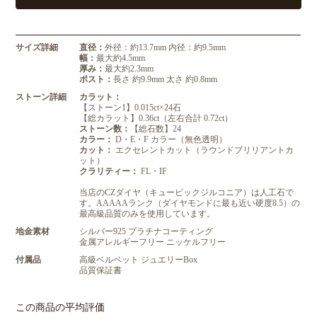
サイズ詳細
直径：
外径：約13.7mm 内径：約9.5mm
幅：
最大約4.5mm
厚み：
最大約2.3mm
ポスト：
長さ 約9.9mm 太さ 約0.8mm
ストーン詳細
カラット：
【ストーン1】0.015ct×24石
【総カラット】0.36ct（左右合計 0.72ct）
ストーン数：
【総石数】24
カラー：
D・E・F カラー（無色透明）
カット：
エクセレントカット（ラウンドブリリアントカ
ット）
クラリティー：
FL・IF
当店のCZダイヤ（キュービックジルコニア）は人工石で
す。AAAAAランク（ダイヤモンドに最も近い硬度8.5）の
最高級品質のみを使用しています。
地金素材
シルバー925 プラチナコーティング
金属アレルギーフリー ニッケルフリー
付属品
高級ベルベット ジュエリーBox
品質保証書