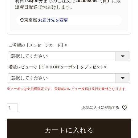
明日
13時00分
までのご注文で
2026/08/09（日）
に
最
短翌日配送
でお届けします。
東京都
お届け先を変更
ご希望の【メッセージカード】
(
必
須
着後レビューで【１０％OFFクーポン】をプレゼント
)
(
必
須
※クーポンは会員様限定です。登録前のレビュー投稿は発行対象外となります。
)
お気に入りに登録する
カートに入れる