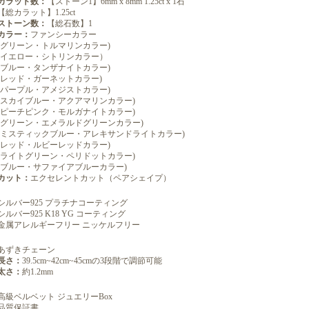
カラット数：
【ストーン1】6mm x 8mm 1.25ct x 1石
【総カラット】1.25ct
ストーン数：
【総石数】1
カラー：
ファンシーカラー
(グリーン・トルマリンカラー)
(イエロー・シトリンカラー）
(ブルー・タンザナイトカラー)
(レッド・ガーネットカラー)
(パープル・アメジストカラー)
(スカイブルー・アクアマリンカラー)
(ピーチピンク・モルガナイトカラー)
(グリーン・エメラルドグリーンカラー)
(ミスティックブルー・アレキサンドライトカラー)
(レッド・ルビーレッドカラー)
(ライトグリーン・ペリドットカラー)
(ブルー・サファイアブルーカラー)
カット：
エクセレントカット（ペアシェイプ）
シルバー925 プラチナコーティング
シルバー925 K18 YG コーティング
金属アレルギーフリー ニッケルフリー
あずきチェーン
長さ：
39.5cm~42cm~45cmの3段階で調節可能
太さ：
約1.2mm
高級ベルベット ジュエリーBox
品質保証書