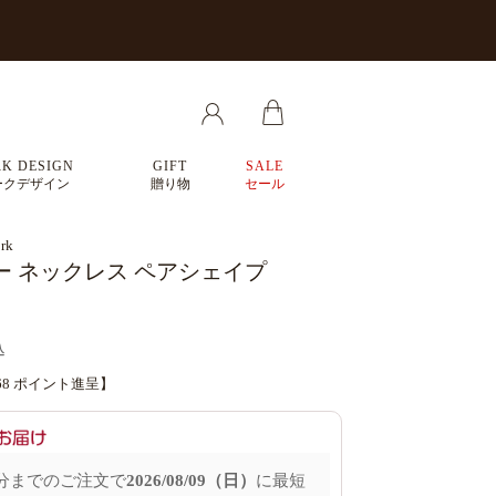
K DESIGN
GIFT
SALE
ークデザイン
贈り物
セール
rk
ー ネックレス ペアシェイプ
込
68
ポイント進呈】
分
までのご注文で
2026/08/09（日）
に
最短