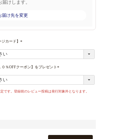
お届けします。
お届け先を変更
ージカード】
(
必
須
)
０％OFFクーポン】をプレゼント
(
必
須
)
限定です。登録前のレビュー投稿は発行対象外となります。