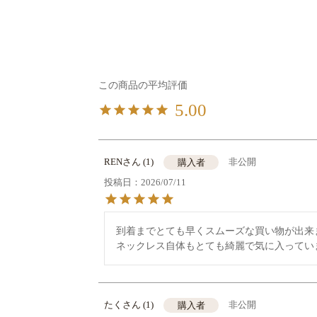
5.00
REN
1
非公開
購入者
投稿日
2026/07/11
到着までとても早くスムーズな買い物が出来ま
ネックレス自体もとても綺麗で気に入ってい
たく
1
非公開
購入者