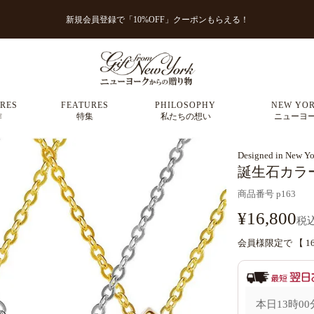
新規会員登録で「10%OFF」クーポンもらえる！
RES
FEATURES
PHILOSOPHY
NEW YOR
作
特集
私たちの想い
ニューヨ
Designed in New Yo
誕生石カラ
商品番号
p163
¥
16,800
税
会員様限定で 【
1
本日
13時00