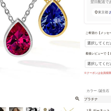
翌日配送
で
東京都
ご希望の【メッセ
着後レビューで【１
※クーポンは会員様
カラー
誕生石
プラチナ
1月 ガーネット