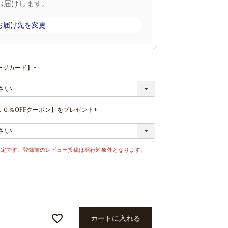
お届けします。
お届け先を変更
ージカード】
(
必
須
)
０％OFFクーポン】をプレゼント
(
必
須
)
限定です。登録前のレビュー投稿は発行対象外となります。
カートに入れる