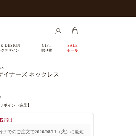
K DESIGN
GIFT
SALE
ークデザイン
贈り物
セール
rk
ザイナーズ ネックレス
込
58
ポイント進呈】
分
までのご注文で
2026/08/11（火）
に
最短