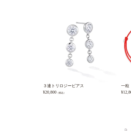
３連トリロジーピアス
一粒
¥
20,800
¥
12,8
（税込）