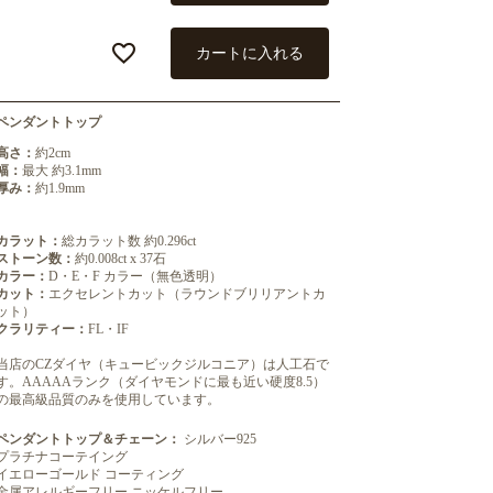
カートに入れる
ペンダントトップ
高さ：
約2cm
幅：
最大 約3.1mm
厚み：
約1.9mm
カラット：
総カラット数 約0.296ct
ストーン数：
約0.008ct x 37石
カラー：
D・E・F カラー（無色透明）
カット：
エクセレントカット（ラウンドブリリアントカ
ット）
クラリティー：
FL・IF
当店のCZダイヤ（キュービックジルコニア）は人工石で
す。AAAAAランク（ダイヤモンドに最も近い硬度8.5）
の最高級品質のみを使用しています。
ペンダントトップ＆チェーン：
シルバー925
プラチナコーテイング
イエローゴールド コーティング
金属アレルギーフリー ニッケルフリー