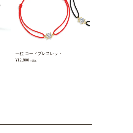
一粒 コードブレスレット
ハーフエタニティ 
¥
12,800
¥
21,800
（税込）
（税込）