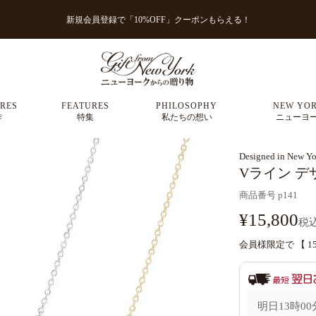
新規会員登録で「10%OFF」クーポンもらえる！
RES
FEATURES
PHILOSOPHY
NEW YOR
作
特集
私たちの想い
ニューヨ
Designed in New Yo
Vライン デ
商品番号
p141
¥
15,800
税
会員様限定で 【
1
明日
13時00