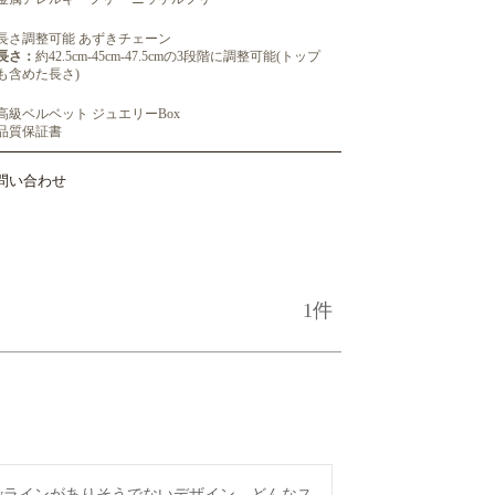
長さ調整可能 あずきチェーン
長さ：
約42.5cm-45cm-47.5cmの3段階に調整可能(トップ
も含めた長さ)
高級ベルベット ジュエリーBox
品質保証書
問い合わせ
1
vラインがありそうでないデザイン。どんなス