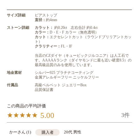
サイズ詳細
ピアストップ
直径：
約4mm
ストーン詳細
カラット：
約0.20ct 左右合計 約0.4ct
カラー：
D・E・F カラー（無色透明）
カット：
エクセレントカット（ラウンドブリリアントカッ
ト）
クラリティー：
FL・IF
当店のCZダイヤ（キュービックジルコニア）は人工石で
す。AAAAAランク（ダイヤモンドに最も近い硬度8.5）の
最高級品質のみを使用しています。
地金素材
シルバー925 プラチナコーティング
金属アレルギーフリー ニッケルフリー
付属品
高級ベルベット ジュエリーBox
品質保証書
5.00
3
かー
1
20代
男性
購入者