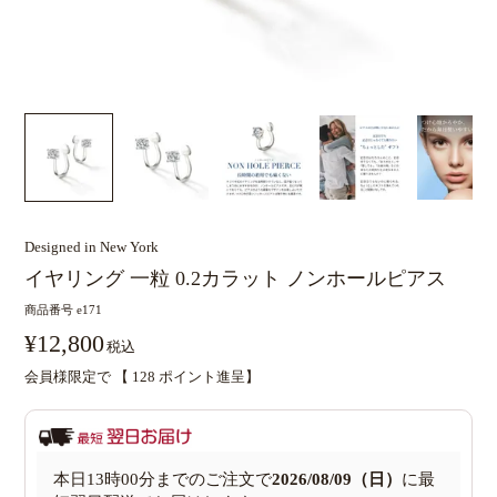
Designed in New York
イヤリング 一粒 0.2カラット ノンホールピアス
商品番号
e171
¥
12,800
税込
会員様限定で 【
128
ポイント進呈】
本日
13時00分
までのご注文で
2026/08/09（日）
に
最