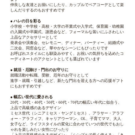
仲良しな友達とお揃いにしたり、カップルでペアコーデとして楽
しんだりするのもおすすめです
● ハレの日を彩る
小学校・中学校・高校・大学の卒業式や入学式、保育園・幼稚園
の入園式や卒園式、謝恩会など、フォーマルな装いにふさわしい
上品なアクセサリーとして
発表会や演奏会、セレモニー、ディナー、パーティー、結婚式や
二次会、同窓会など、華やかなシーンにもぴったりです
お呼ばれスタイルにも馴染みやすく、お祝いの気持ちを込めたコ
ーディネートのアクセントとしても選ばれています
● 就活・厄除け・門出のお守りに
就職活動や転職、受験、厄年のお守りとして
進学・就職・引越しなど、新たな門出を迎える方への応援ギフト
にもおすすめです
● 幅広い世代に愛される
20代・30代・40代・50代・60代・70代の幅広い年代に似合う、
上品で高級感のあるデザイン
ミセス世代（シニアミセス・ヤングミセス）、アラサー・アラフ
ォー・アラフィフ、キャリアウーマン、OL、子育てママ、大人
女子など、ライフスタイルの変化に合わせていつの世代でもおし
ゃれを楽しみたい女性にぴったり
「上品で高級感のあるデザイン」「シンプルで長く使える」「き