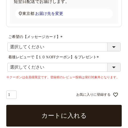
短翌日配送
でお届けします。
東京都
お届け先を変更
ご希望の【メッセージカード】
(
必
須
着後レビューで【１０％OFFクーポン】をプレゼント
)
(
必
須
※クーポンは会員様限定です。登録前のレビュー投稿は発行対象外となります。
)
お気に入りに登録する
カートに入れる