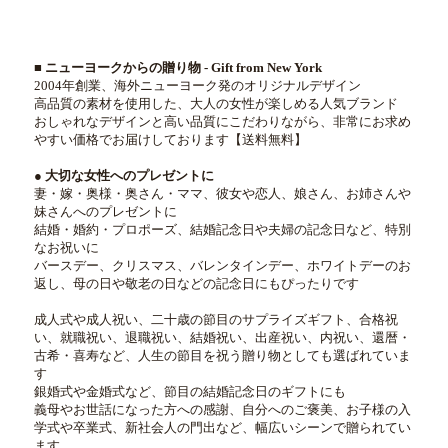
■ ニューヨークからの贈り物 - Gift from New York
2004年創業、海外ニューヨーク発のオリジナルデザイン
高品質の素材を使用した、大人の女性が楽しめる人気ブランド
おしゃれなデザインと高い品質にこだわりながら、非常にお求め
やすい価格でお届けしております【送料無料】
● 大切な女性へのプレゼントに
妻・嫁・奥様・奥さん・ママ、彼女や恋人、娘さん、お姉さんや
妹さんへのプレゼントに
結婚・婚約・プロポーズ、結婚記念日や夫婦の記念日など、特別
なお祝いに
バースデー、クリスマス、バレンタインデー、ホワイトデーのお
返し、母の日や敬老の日などの記念日にもぴったりです
成人式や成人祝い、二十歳の節目のサプライズギフト、合格祝
い、就職祝い、退職祝い、結婚祝い、出産祝い、内祝い、還暦・
古希・喜寿など、人生の節目を祝う贈り物としても選ばれていま
す
銀婚式や金婚式など、節目の結婚記念日のギフトにも
義母やお世話になった方への感謝、自分へのご褒美、お子様の入
学式や卒業式、新社会人の門出など、幅広いシーンで贈られてい
ます