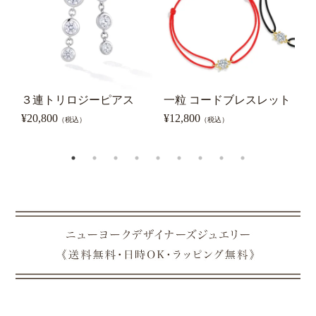
３連トリロジーピアス
一粒 コードブレスレット
0
ピ
¥
20,800
¥
12,800
（税込）
（税込）
¥