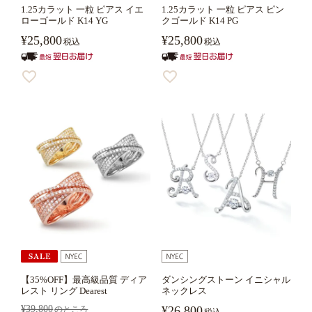
1.25カラット 一粒 ピアス イエ
1.25カラット 一粒 ピアス ピン
ローゴールド K14 YG
クゴールド K14 PG
¥
25,800
¥
25,800
税込
税込
【35%OFF】最高級品質 ディア
ダンシングストーン イニシャル
レスト リング Dearest
ネックレス
¥
39,800
¥
26,800
のところ
税込