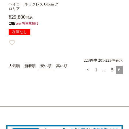
ヘイロー ネックレス Gloria グ
ロリア
¥
29,800
税込
在庫なし
223
件中
201
-
223
件表示
人気順
新着順
安い順
高い順
1
…
5
6