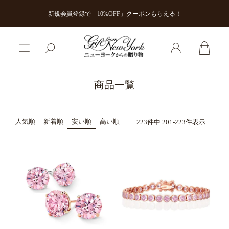
新規会員登録で「10%OFF」クーポンもらえる！
商品一覧
人気順
新着順
安い順
高い順
223
件中
201
-
223
件表示